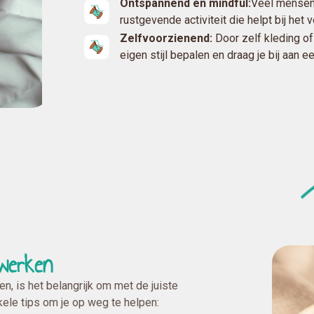
Ontspannend en mindful:
Veel mensen
rustgevende activiteit die helpt bij het
Zelfvoorzienend:
Door zelf kleding of
eigen stijl bepalen en draag je bij aan 
werken
, is het belangrijk om met de juiste
kele tips om je op weg te helpen: